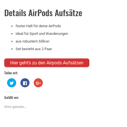
Details AirPods Aufsätze
fester Halt für deine AirPods
ideal für Sport und Wanderungen
aus robustem Silikon
Set besteht aus 2 Paar
Hier geht’s zu den Airpods Aufsätzen
Teilen mit:
Klick,
Klick,
Zum
um
um
Teilen
über
auf
auf
Twitter
Facebook
Google+
zu
zu
anklicken
Gefällt mir:
teilen
teilen
(Wird
(Wird
(Wird
in
in
in
neuem
Wird geladen...
neuem
neuem
Fenster
Fenster
Fenster
geöffnet)
geöffnet)
geöffnet)