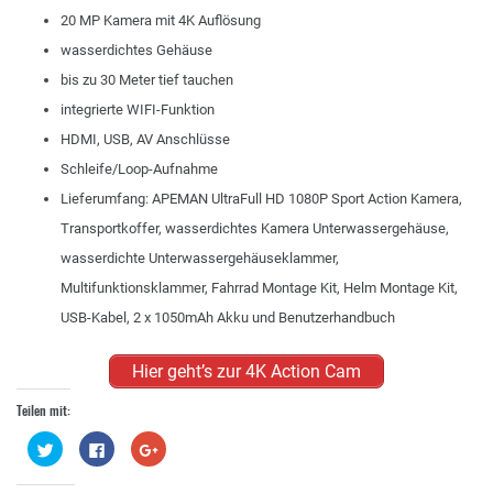
20 MP Kamera mit 4K Auflösung
wasserdichtes Gehäuse
bis zu 30 Meter tief tauchen
integrierte WIFI-Funktion
HDMI, USB, AV Anschlüsse
Schleife/Loop-Aufnahme
Lieferumfang: APEMAN UltraFull HD 1080P Sport Action Kamera,
Transportkoffer, wasserdichtes Kamera Unterwassergehäuse,
wasserdichte Unterwassergehäuseklammer,
Multifunktionsklammer, Fahrrad Montage Kit, Helm Montage Kit,
USB-Kabel, 2 x 1050mAh Akku und Benutzerhandbuch
Hier geht’s zur 4K Action Cam
Teilen mit:
Klick,
Klick,
Zum
um
um
Teilen
über
auf
auf
Twitter
Facebook
Google+