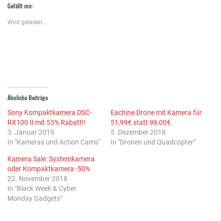
zu
zu
anklicken
Gefällt mir:
teilen
teilen
(Wird
(Wird
(Wird
in
in
in
neuem
Wird geladen...
neuem
neuem
Fenster
Fenster
Fenster
geöffnet)
geöffnet)
geöffnet)
Ähnliche Beiträge
Sony Kompaktkamera DSC-
Eachine Drone mit Kamera für
RX100 II mit 53% Rabatt!!
51,99€ statt 99,00€
3. Januar 2019
5. Dezember 2018
In "Kameras und Action Cams"
In "Dronen und Quadcopter"
Kamera Sale: Systemkamera
oder Kompaktkamera -50%
22. November 2018
In "Black Week & Cyber
Monday Gadgets"